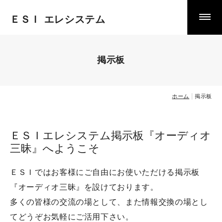
ＥＳＩ エレシステム
製品案内
掲載以外の製品案内
掲示板
中古品・特価品
ホーム
掲示板
お知らせ
ＥＳＩエレシステム掲示板『オーディオ
お客様の声
三昧』へようこそ
ＥＳＩではお客様にご自由にお使いただける掲示板
掲示板
『オーディオ三昧』を設けております。
多くの皆様の交流の場として、また情報交換の場とし
ＥＳＩ試聴室案内
てどうぞお気軽にご活用下さい。