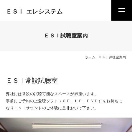
ＥＳＩ エレシステム
製品案内
掲載以外の製品案内
ＥＳＩ試聴室案内
中古品・特価品
ホーム
ＥＳＩ試聴室案内
お知らせ
ＥＳＩ常設試聴室
お客様の声
弊社には常設の試聴可能なスペースが御座います。
事前にご予約の上愛聴ソフト（ＣＤ，ＬＰ，ＤＶＤ）をお持ちに
掲示板
なりＥＳＩサウンドのご体験に是非おいで下さい。
ＥＳＩ試聴室案内