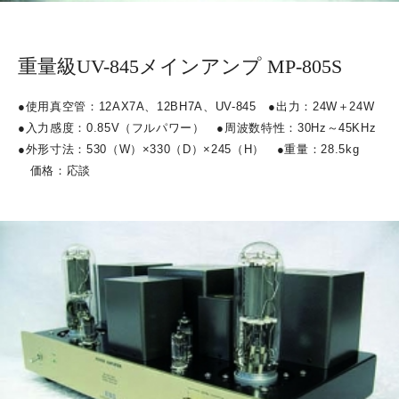
重量級UV-845メインアンプ MP-805S
●
使用真空管：
12AX7A
、
12BH7A
、
UV-845
●
出力：
24W
＋
24W
●
入力感度：
0.85V
（フルパワー）
●
周波数特性：
30Hz
～
45KHz
●
外形寸法：
530
（
W
）
×330
（
D
）
×245
（
H
）
●
重量：
28.5kg
価格：応談