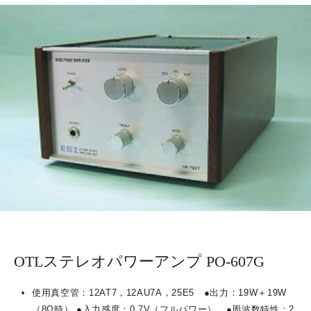
OTLステレオパワーアンプ PO-607G
使用真空管：
12AT7
，
12AU7A
，
25E5
●
出力：
19W
＋
19W
（
8Ω
時）
●
入力感度：
0.7V
（フルパワー）
●
周波数特性：
2