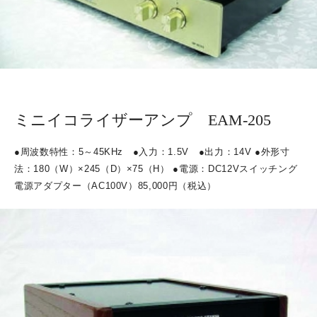
ミニイコライザーアンプ EAM-205
●
周波数特性：
5
～
45KHz
●
入力：
1.5V
●
出力：
14V ●
外形寸
法：
180
（
W
）
×245
（
D
）
×75
（
H
）
●
電源：
DC12V
スイッチング
電源アダプター（
AC100V
）85
,000
円（税込）