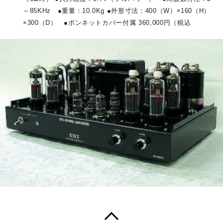
～
85KHz
●
重量：
10.0Kg ●
外形寸法：
400
（
W
）
×160
（
H
）
×300
（
D
）
●
ボンネットカバー付属
360,000
円（税込