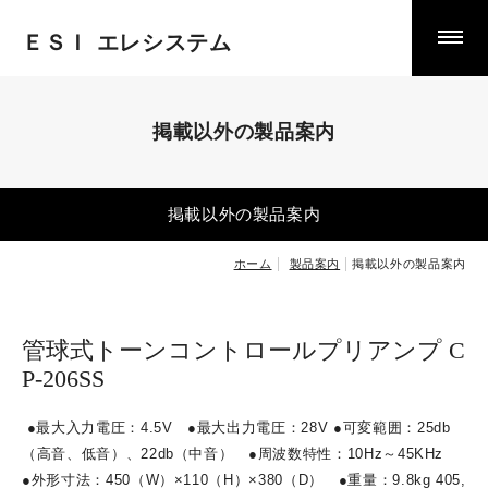
ＥＳＩ エレシステム
製品案内
掲載以外の製品案内
掲載以外の製品案内
中古品・特価品
掲載以外の製品案内
お知らせ
ホーム
製品案内
掲載以外の製品案内
お客様の声
管球式トーンコントロールプリアンプ C
P-206SS
掲示板
●
最大入力電圧：
4.5V
●
最大出力電圧：
28V ●
可変範囲：
25db
（高音、低音）、
22db
（中音）
●
周波数特性：
10Hz
～
45KHz
ＥＳＩ試聴室案内
●
外形寸法：
450
（
W
）
×110
（
H
）
×380
（
D
）
●
重量：
9.8kg 405,