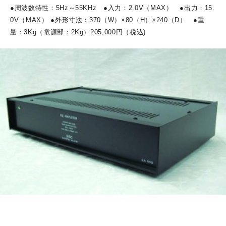
●
周波数特性：
5Hz
～
55KHz
●
入力：
2.0V
（
MAX
）
●
出力：
15.
0V
（
MAX
）
●
外形寸法：
370
（
W
）
×80
（
H
）
×240
（
D
）
●
重
量：
3Kg
（電源部：
2Kg
）20
5,000
円（税込)