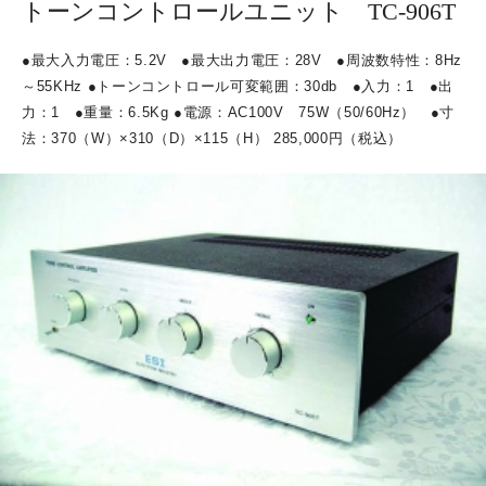
トーンコントロールユニット TC-906T
●
最大入力電圧：
5.2V
●
最大出力電圧：
28V
●
周波数特性：
8Hz
～
55KHz ●
トーンコントロール可変範囲：
30db
●
入力：
1
●
出
力：
1
●
重量：
6.5Kg ●
電源：
AC100V
75W
（
50/60Hz
）
●
寸
法：
370
（
W
）
×310
（
D
）
×115
（
H
）
285,000
円（税込）