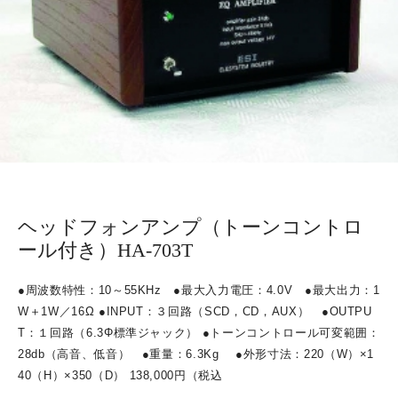
ヘッドフォンアンプ（トーンコントロ
ール付き）HA-703T
●
周波数特性：
10
～
55KHz
●
最大入力電圧：
4.0V
●
最大出力：
1
W
＋
1W
／
16Ω ●INPUT
：３回路（
SCD
，
CD
，
AUX
）
●OUTPU
T
：１回路（
6.3Φ
標準ジャック）
●
トーンコントロール可変範囲：
28db
（高音、低音）
●
重量：
6.3Kg
●
外形寸法：
220
（
W
）
×1
40
（
H
）
×350
（
D
）
138,000
円（税込